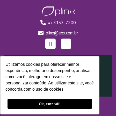
3153-7200
41
plinx@eox.com.br
Utilizamos cookies para oferecer melhor
experiência, melhorar o desempenho, analisar
como você interage em nosso site e
Un producto
personalizar conteúdo. Ao utilizar este site, você
EOX Tecnologia
concorda com o uso de cookies.
Política de privacidade
Ok, entendi!
Sitio desarrollado por